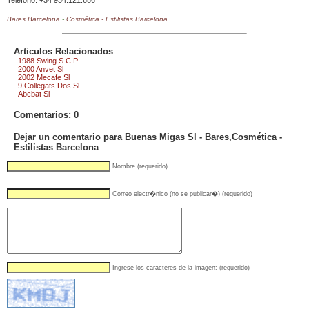
Teléfono: +34 934.121.686
Bares Barcelona
-
Cosmética - Estilistas Barcelona
Articulos Relacionados
1988 Swing S C P
2000 Anvet Sl
2002 Mecafe Sl
9 Collegats Dos Sl
Abcbat Sl
Comentarios: 0
Dejar un comentario para Buenas Migas Sl - Bares,Cosmética -
Estilistas Barcelona
Nombre (requerido)
Correo electr�nico (no se publicar�) (requerido)
Ingrese los caracteres de la imagen: (requerido)