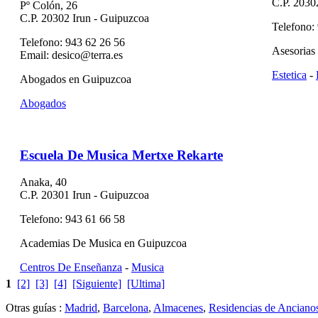
C.P. 2030
Pº Colón, 26
C.P. 20302 Irun - Guipuzcoa
Telefono:
Telefono: 943 62 26 56
Asesorias
Email: desico@terra.es
Estetica
-
Abogados en Guipuzcoa
Abogados
Escuela De Musica Mertxe Rekarte
Anaka, 40
C.P. 20301 Irun - Guipuzcoa
Telefono: 943 61 66 58
Academias De Musica en Guipuzcoa
Centros De Enseñanza
-
Musica
1
[2]
[3]
[4]
[Siguiente]
[Ultima]
Otras guías :
Madrid
,
Barcelona
,
Almacenes
,
Residencias de Anciano