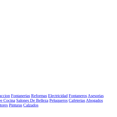
accion
Fontanerias
Reformas
Electricidad
Fontaneros
Asesorias
e Cocina
Salones De Belleza
Peluqueros
Cafeterias
Abogados
tores
Pinturas
Calzados