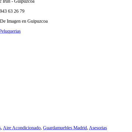
2 Irun - Guipuzcoa
 943 63 26 79
 De Imagen en Guipuzcoa
Peluquerias
s
,
Aire Acondicionado
,
Guardamuebles Madrid
,
Asesorias