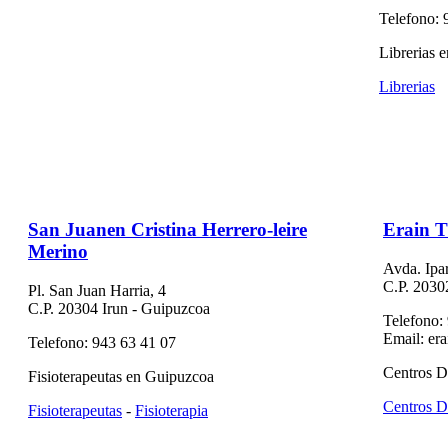
Telefono: 
Librerias 
Librerias
San Juanen Cristina Herrero-leire
Erain T
Merino
Avda. Ipar
C.P. 2030
Pl. San Juan Harria, 4
C.P. 20304 Irun - Guipuzcoa
Telefono:
Email: er
Telefono: 943 63 41 07
Centros D
Fisioterapeutas en Guipuzcoa
Centros D
Fisioterapeutas
-
Fisioterapia