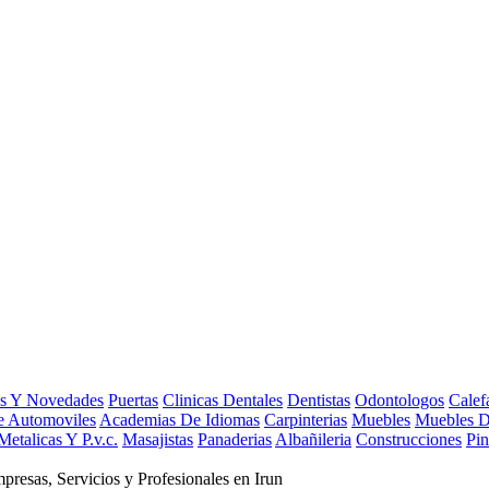
s Y Novedades
Puertas
Clinicas Dentales
Dentistas
Odontologos
Calef
e Automoviles
Academias De Idiomas
Carpinterias
Muebles
Muebles D
Metalicas Y P.v.c.
Masajistas
Panaderias
Albañileria
Construcciones
Pin
mpresas, Servicios y Profesionales en Irun