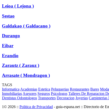
Leioa ( Lejona )
Sestao
Galdakao ( Galdacano )
Durango
Eibar
Erandio
Zarautz ( Zarauz )
Arrasate ( Mondragon )
TAGS
Informatica
Academias
Estetica
Peluquerias
Restaurantes
Bares
Moda
Inmobiliarias
Asesores
Seguros
Psicologos
Talleres De Reparacion D
Dentistas Odontologos
Transportes
Decoracion
Joyerias
Carpinterias 
1© 2026 ::
Politica de Privacidad
- guia-espana.net :: Directorio de E