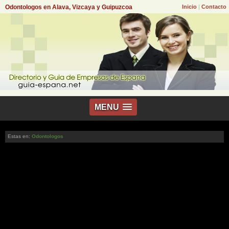
Odontologos en Alava, Vizcaya y Guipuzcoa
Inicio
|
Contacto
MENU
Estas en:
Odontologos