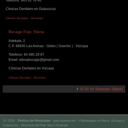
Telefono: 943 61 78 40
Clinicas Dentales en Guipuzcoa
Clinicas Dentales
-
Dentistas
Bocage Fojo, Elena
Artekale, 2
C.P. 48930 Las Arenas - Getxo ( Guecho ) - Vizcaya
Telefono: 94 480 29 87
Email: elenabocage@gmail.com
Clinicas Dentales en Vizcaya
Clinicas Dentales
-
Dentistas
1
[2]
[3]
[4]
[Siguiente]
[Ultima]
1© 2026 ::
Politica de Privacidad
- guia-espana.net :: Odontologos en Alava, Vizcaya y
Guipuzcoa - Directorio del Pais Vasco Euskadi