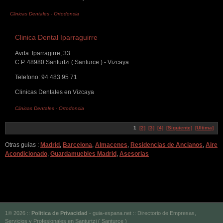
Clinicas Dentales
-
Ortodoncia
Clinica Dental Iparraguirre
Avda. Iparragirre, 33
C.P. 48980 Santurtzi ( Santurce ) - Vizcaya
Telefono: 94 483 95 71
Clinicas Dentales en Vizcaya
Clinicas Dentales
-
Ortodoncia
1
[2]
[3]
[4]
[Siguiente]
[Ultima]
Otras guías :
Madrid
,
Barcelona
,
Almacenes
,
Residencias de Ancianos
,
Aire
Acondicionado
,
Guardamuebles Madrid
,
Asesorias
1© 2026 ::
Politica de Privacidad
- guia-espana.net :: Directorio de Empresas,
Servicios y Profesionales en Santurtzi ( Santurce )